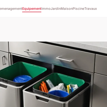
emenagement
Equipement
Immo
Jardin
Maison
Piscine
Travaux