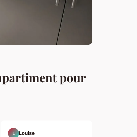
mpartiment pour
Louise
L