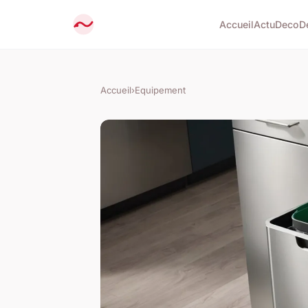
Accueil
Actu
Deco
D
Accueil
›
Equipement